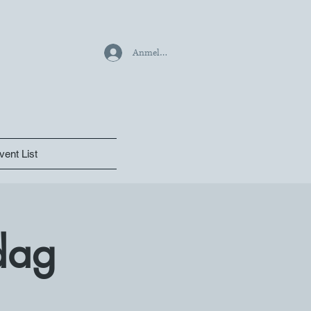
Anmelden
vent List
dag