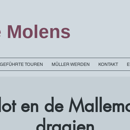
 Molens
& GEFÜHRTE TOUREN
MÜLLER WERDEN
KONTAKT
E
Slot en de Mallem
draaien