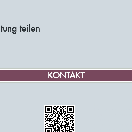
tung teilen
KONTAKT
Home
Informatie over de G
Vrijwilliger molenaar 
Educatie
Evenementen en age
Gegevens Vereniging