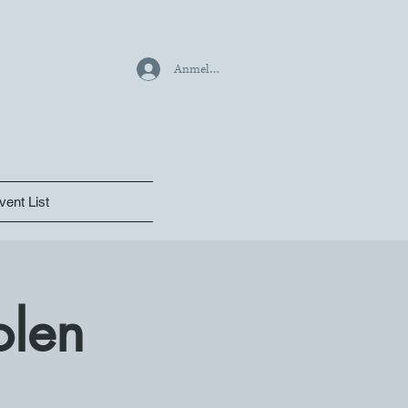
Anmelden
vent List
olen