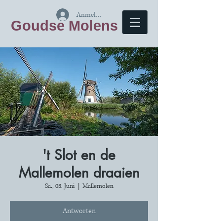
Anmelden
Goudse Molens
't Slot en de
Mallemolen draaien
Sa., 03. Juni
  |  
Mallemolen
Antworten