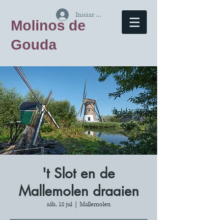
Iniciar sesión
Molinos de
Gouda
't Slot en de
Mallemolen draaien
sáb, 18 jul
  |  
Mallemolen