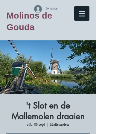
Iniciar sesión
Molinos de
Gouda
't Slot en de
Mallemolen draaien
sáb, 05 sept
  |  
Mallemolen