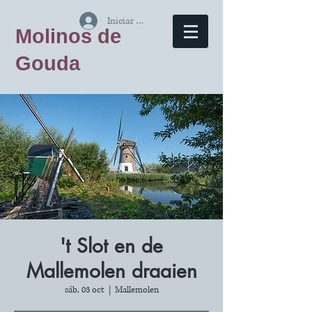
Iniciar sesión
Molinos de
Gouda
't Slot en de
Mallemolen draaien
sáb, 03 oct
  |  
Mallemolen