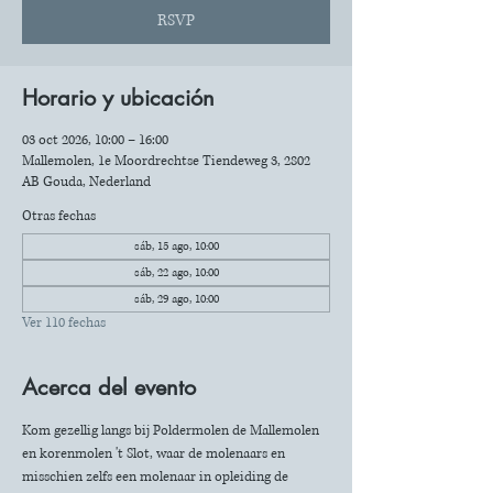
RSVP
Horario y ubicación
03 oct 2026, 10:00 – 16:00
Mallemolen, 1e Moordrechtse Tiendeweg 3, 2802
AB Gouda, Nederland
Otras fechas
sáb, 15 ago, 10:00
sáb, 22 ago, 10:00
sáb, 29 ago, 10:00
Ver 110 fechas
Acerca del evento
Kom gezellig langs bij Poldermolen de Mallemolen 
en korenmolen 't Slot, waar de molenaars en 
misschien zelfs een molenaar in opleiding de 