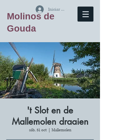
Iniciar sesión
Molinos de
Gouda
't Slot en de
Mallemolen draaien
sáb, 31 oct
  |  
Mallemolen