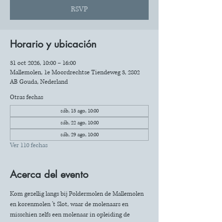
RSVP
Horario y ubicación
31 oct 2026, 10:00 – 16:00
Mallemolen, 1e Moordrechtse Tiendeweg 3, 2802
AB Gouda, Nederland
Otras fechas
sáb, 15 ago, 10:00
sáb, 22 ago, 10:00
sáb, 29 ago, 10:00
Ver 110 fechas
Acerca del evento
Kom gezellig langs bij Poldermolen de Mallemolen 
en korenmolen 't Slot, waar de molenaars en 
misschien zelfs een molenaar in opleiding de 