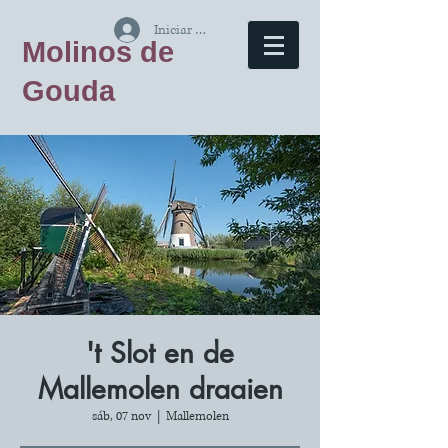
Iniciar sesión
Molinos de
Gouda
't Slot en de
Mallemolen draaien
sáb, 07 nov
  |  
Mallemolen