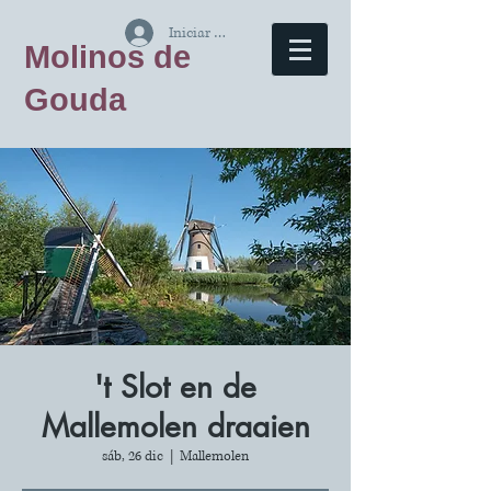
Iniciar sesión
Molinos de
Gouda
't Slot en de
Mallemolen draaien
sáb, 26 dic
  |  
Mallemolen