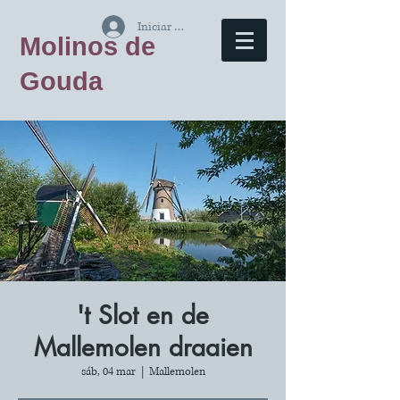
Iniciar sesión
Molinos de
Gouda
't Slot en de
Mallemolen draaien
sáb, 04 mar
  |  
Mallemolen