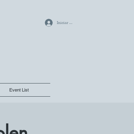
Iniciar sesión
O
Event List
olen