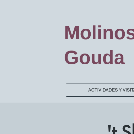
Molino
Gouda
ACTIVIDADES Y VISI
't 