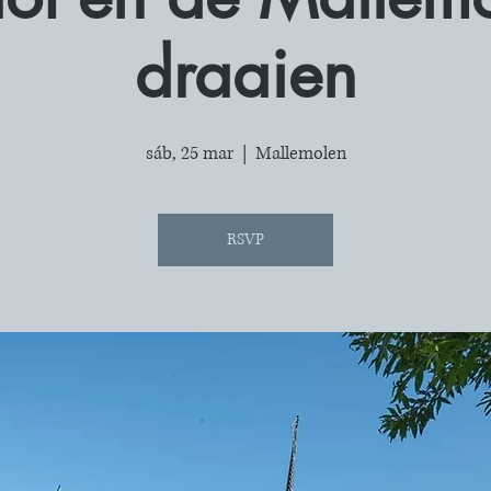
draaien
sáb, 25 mar
  |  
Mallemolen
RSVP