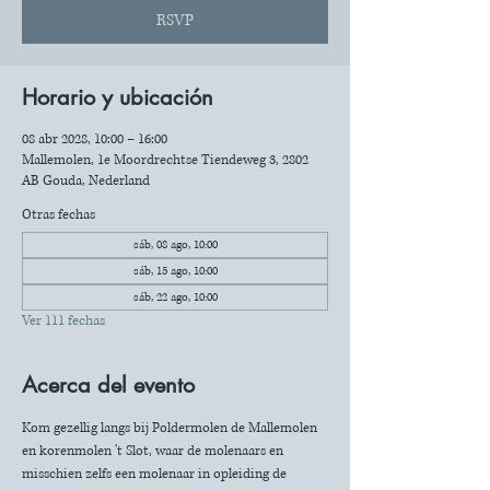
RSVP
Horario y ubicación
08 abr 2028, 10:00 – 16:00
Mallemolen, 1e Moordrechtse Tiendeweg 3, 2802
AB Gouda, Nederland
Otras fechas
sáb, 08 ago, 10:00
sáb, 15 ago, 10:00
sáb, 22 ago, 10:00
Ver 111 fechas
Acerca del evento
Kom gezellig langs bij Poldermolen de Mallemolen 
en korenmolen 't Slot, waar de molenaars en 
misschien zelfs een molenaar in opleiding de 