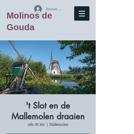
Iniciar sesión
Molinos de
Gouda
't Slot en de
Mallemolen draaien
sáb, 08 abr
  |  
Mallemolen