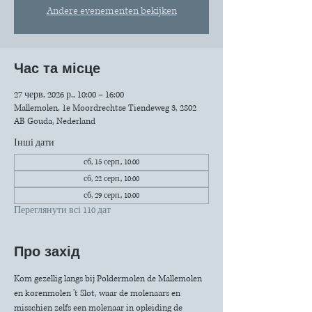
Andere evenementen bekijken
Час та місце
27 черв. 2026 р., 10:00 – 16:00
Mallemolen, 1e Moordrechtse Tiendeweg 3, 2802
AB Gouda, Nederland
Інші дати
сб, 15 серп., 10:00
сб, 22 серп., 10:00
сб, 29 серп., 10:00
Переглянути всі 110 дат
Про захід
Kom gezellig langs bij Poldermolen de Mallemolen 
en korenmolen 't Slot, waar de molenaars en 
misschien zelfs een molenaar in opleiding de 