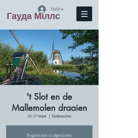
Увійти
Гауда Міллс
't Slot en de
Mallemolen draaien
сб, 27 черв.
  |  
Mallemolen
Registratie is afgesloten