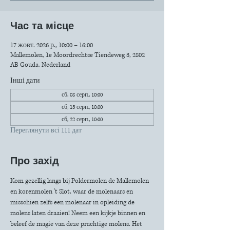
Час та місце
17 жовт. 2026 р., 10:00 – 16:00
Mallemolen, 1e Moordrechtse Tiendeweg 3, 2802
AB Gouda, Nederland
Інші дати
сб, 08 серп., 10:00
сб, 15 серп., 10:00
сб, 22 серп., 10:00
Переглянути всі 111 дат
Про захід
Kom gezellig langs bij Poldermolen de Mallemolen 
en korenmolen 't Slot, waar de molenaars en 
misschien zelfs een molenaar in opleiding de 
molens laten draaien! Neem een kijkje binnen en 
beleef de magie van deze prachtige molens. Het 