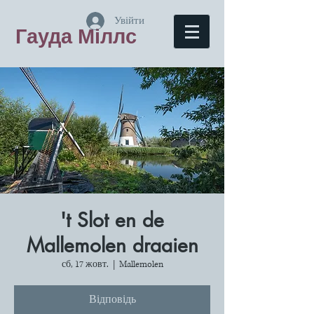
Увійти
Гауда Міллс
't Slot en de
Mallemolen draaien
сб, 17 жовт.
  |  
Mallemolen
Відповідь