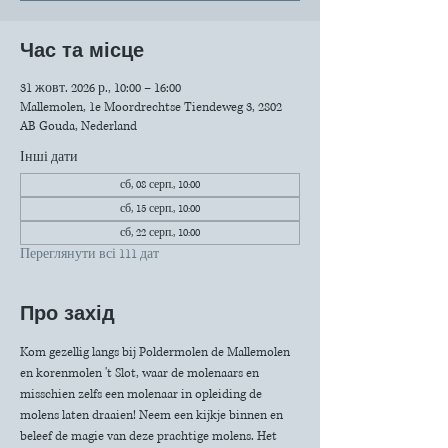
Час та місце
31 жовт. 2026 р., 10:00 – 16:00
Mallemolen, 1e Moordrechtse Tiendeweg 3, 2802
AB Gouda, Nederland
Інші дати
сб, 08 серп., 10:00
сб, 15 серп., 10:00
сб, 22 серп., 10:00
Переглянути всі 111 дат
Про захід
Kom gezellig langs bij Poldermolen de Mallemolen 
en korenmolen 't Slot, waar de molenaars en 
misschien zelfs een molenaar in opleiding de 
molens laten draaien! Neem een kijkje binnen en 
beleef de magie van deze prachtige molens. Het 