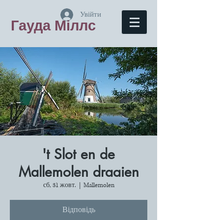
Увійти
Гауда Міллс
't Slot en de
Mallemolen draaien
сб, 31 жовт.
  |  
Mallemolen
Відповідь