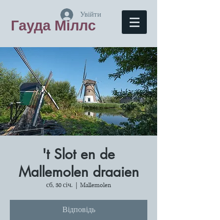
Увійти
Гауда Міллс
't Slot en de
Mallemolen draaien
сб, 30 січ.
  |  
Mallemolen
Відповідь