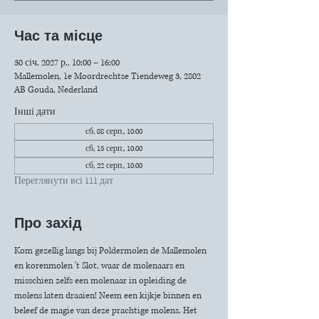
Час та місце
30 січ. 2027 р., 10:00 – 16:00
Mallemolen, 1e Moordrechtse Tiendeweg 3, 2802
AB Gouda, Nederland
Інші дати
сб, 08 серп., 10:00
сб, 15 серп., 10:00
сб, 22 серп., 10:00
Переглянути всі 111 дат
Про захід
Kom gezellig langs bij Poldermolen de Mallemolen 
en korenmolen 't Slot, waar de molenaars en 
misschien zelfs een molenaar in opleiding de 
molens laten draaien! Neem een kijkje binnen en 
beleef de magie van deze prachtige molens. Het 