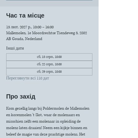
Час та місце
13 лют. 2027 р., 10:00 – 16:00
Mallemolen, 1e Moordrechtse Tiendeweg 3, 2802
AB Gouda, Nederland
Інші дати
сб, 15 серп., 10:00
сб, 22 серп., 10:00
сб, 29 серп., 10:00
Переглянути всі 110 дат
Про захід
Kom gezellig langs bij Poldermolen de Mallemolen 
en korenmolen 't Slot, waar de molenaars en 
misschien zelfs een molenaar in opleiding de 
molens laten draaien! Neem een kijkje binnen en 
beleef de magie van deze prachtige molens. Het 