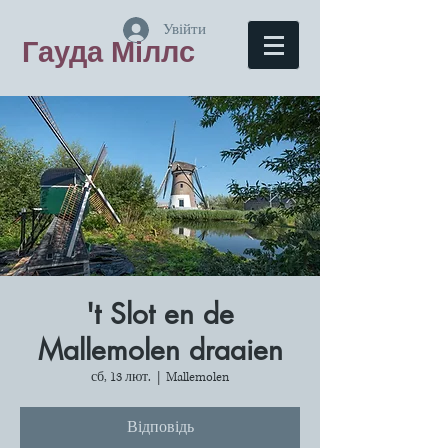
Увійти
Гауда Міллс
't Slot en de
Mallemolen draaien
сб, 13 лют.
  |  
Mallemolen
Відповідь