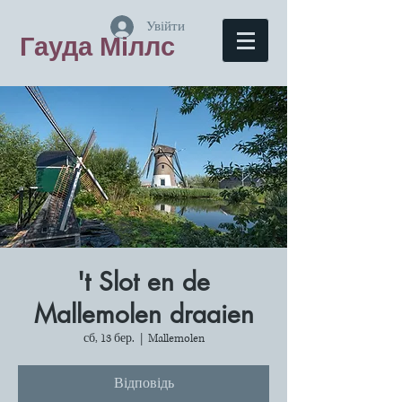
Увійти
Гауда Міллс
't Slot en de
Mallemolen draaien
сб, 13 бер.
  |  
Mallemolen
Відповідь