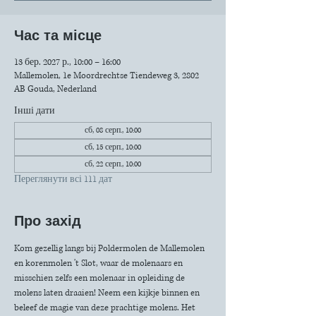
Час та місце
13 бер. 2027 р., 10:00 – 16:00
Mallemolen, 1e Moordrechtse Tiendeweg 3, 2802
AB Gouda, Nederland
Інші дати
сб, 08 серп., 10:00
сб, 15 серп., 10:00
сб, 22 серп., 10:00
Переглянути всі 111 дат
Про захід
Kom gezellig langs bij Poldermolen de Mallemolen 
en korenmolen 't Slot, waar de molenaars en 
misschien zelfs een molenaar in opleiding de 
molens laten draaien! Neem een kijkje binnen en 
beleef de magie van deze prachtige molens. Het 