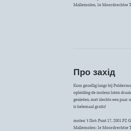
Mallemolen, 1e Moordrechtse T
Про захід
Kom gezellig langs bij Poldermo
opleiding de molens laten draaie
genieten, met slechts een paar u
is helemaal gratis!
molen 't Slot: Punt 17, 2801 PZ
Mallemolen: 1e Moordrechtse 