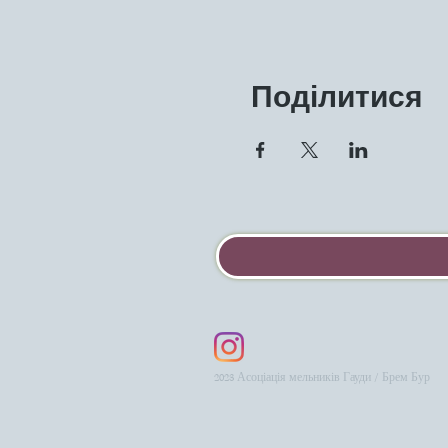
Поділитися
2023 Асоціація мельників Гауди / Брем Бур