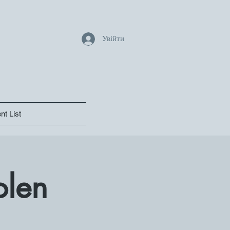
Увійти
nt List
olen