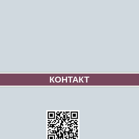
КОНТАКТ
додому
Інформація про вітря
Стати волонтером-м
Освіта
Події та порядок ден
Подробиці Асоціації 