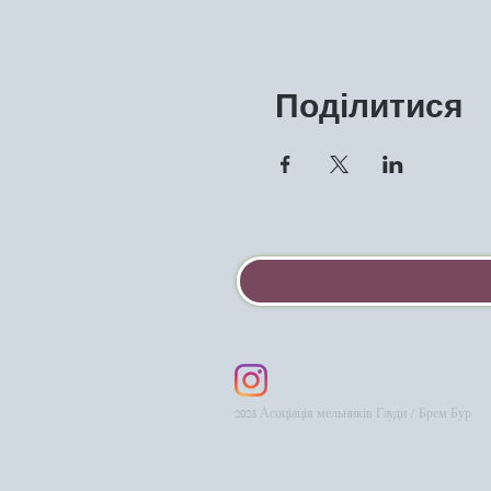
Поділитися
2023 Асоціація мельників Гауди / Брем Бур