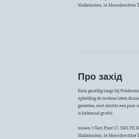
Mallemolen, 1e Moordrechtse T
Про захід
Kom gezellig langs bij Poldermo
opleiding de molens laten draaie
genieten, met slechts een paar u
is helemaal gratis!
molen 't Slot: Punt 17, 2801 PZ
Mallemolen: 1e Moordrechtse 