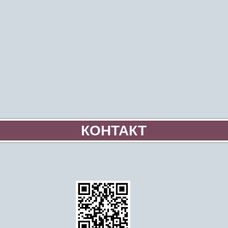
КОНТАКТ
додому
Інформація про вітря
Стати волонтером-м
Освіта
Події та порядок ден
Подробиці Асоціації 