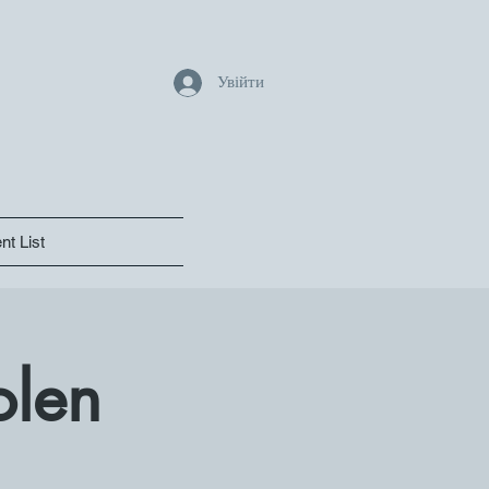
Увійти
nt List
olen