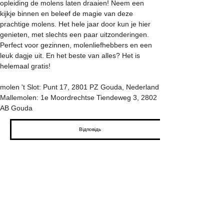
opleiding de molens laten draaien! Neem een 
kijkje binnen en beleef de magie van deze 
prachtige molens. Het hele jaar door kun je hier 
genieten, met slechts een paar uitzonderingen. 
Perfect voor gezinnen, molenliefhebbers en een 
leuk dagje uit. En het beste van alles? Het is 
helemaal gratis!
molen 't Slot: Punt 17, 2801 PZ Gouda, Nederland
Mallemolen: 1e Moordrechtse Tiendeweg 3, 2802 
AB Gouda
Відповідь
Поділитися
КОНТАКТ
2023 Асоціація мельників Гауди / Брем Бур