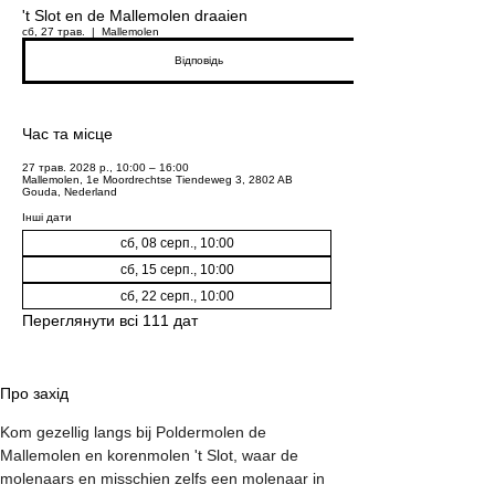
't Slot en de Mallemolen draaien
сб, 27 трав.
  |  
Mallemolen
Відповідь
Час та місце
27 трав. 2028 р., 10:00 – 16:00
Mallemolen, 1e Moordrechtse Tiendeweg 3, 2802 AB
Gouda, Nederland
Інші дати
сб, 08 серп., 10:00
сб, 15 серп., 10:00
сб, 22 серп., 10:00
Переглянути всі 111 дат
Про захід
Kom gezellig langs bij Poldermolen de 
Mallemolen en korenmolen 't Slot, waar de 
molenaars en misschien zelfs een molenaar in 