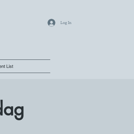
Log In
nt List
dag