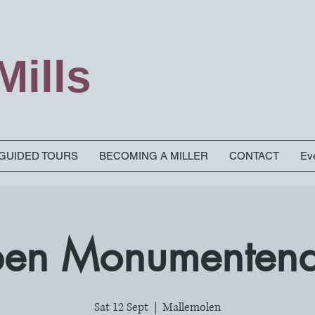
ills
& GUIDED TOURS
BECOMING A MILLER
CONTACT
Eve
en Monumenten
Sat 12 Sept
  |  
Mallemolen