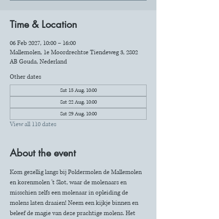
Time & Location
06 Feb 2027, 10:00 – 16:00
Mallemolen, 1e Moordrechtse Tiendeweg 3, 2802
AB Gouda, Nederland
Other dates
Sat 15 Aug, 10:00
Sat 22 Aug, 10:00
Sat 29 Aug, 10:00
View all 110 dates
About the event
Kom gezellig langs bij Poldermolen de Mallemolen 
en korenmolen 't Slot, waar de molenaars en 
misschien zelfs een molenaar in opleiding de 
molens laten draaien! Neem een kijkje binnen en 
beleef de magie van deze prachtige molens. Het 