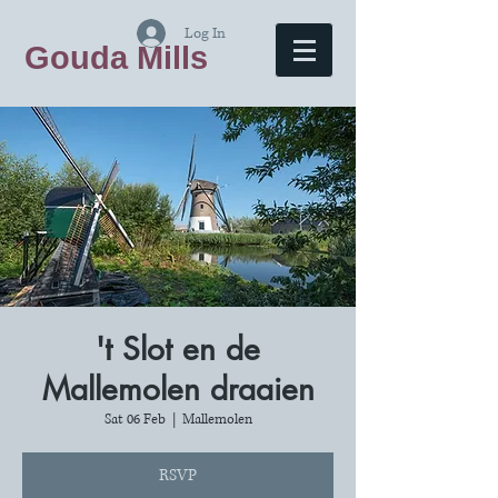
Log In
Gouda Mills
't Slot en de
Mallemolen draaien
Sat 06 Feb
  |  
Mallemolen
RSVP