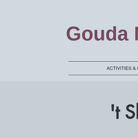
Gouda M
ACTIVITIES 
't 