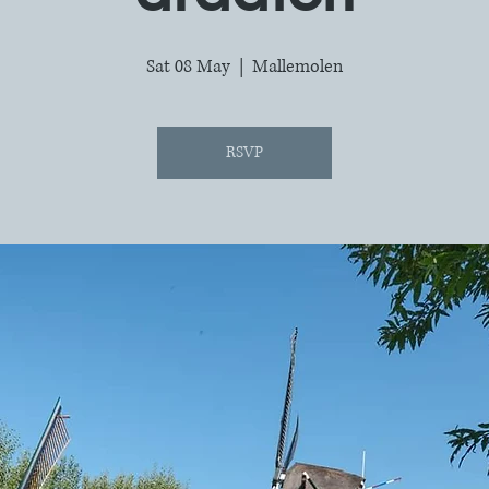
Sat 08 May
  |  
Mallemolen
RSVP