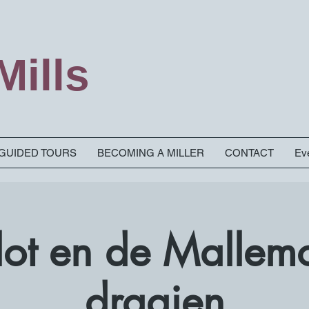
ills
& GUIDED TOURS
BECOMING A MILLER
CONTACT
Eve
Slot en de Mallem
draaien