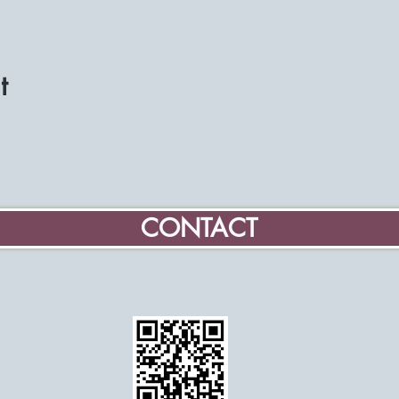
t
CONTACT
Home
Information about the
Become a volunteer mi
Education
Events and agenda
Details of the Associa