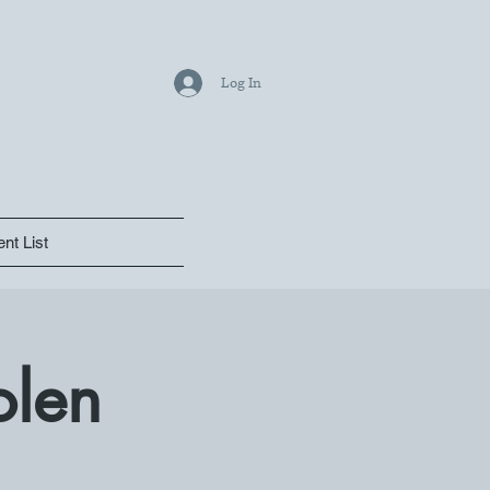
Log In
nt List
olen