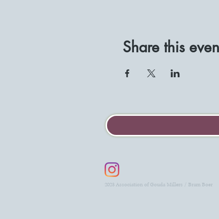
Share this even
2023 Association of Gouda Millers / Bram Boer