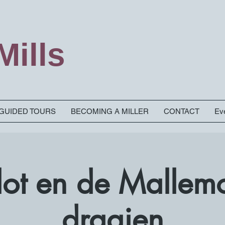
ills
& GUIDED TOURS
BECOMING A MILLER
CONTACT
Eve
Slot en de Mallem
draaien