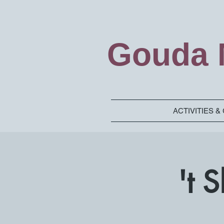
Gouda M
ACTIVITIES 
't 