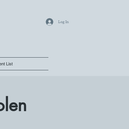
Log In
nt List
olen