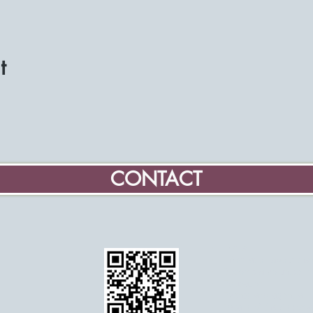
t
CONTACT
Home
Information about the
Become a volunteer mi
Education
Events and agenda
Details of the Associa