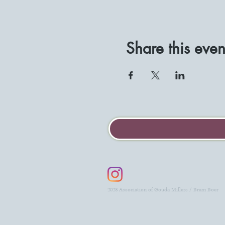
Share this even
2023 Association of Gouda Millers / Bram Boer