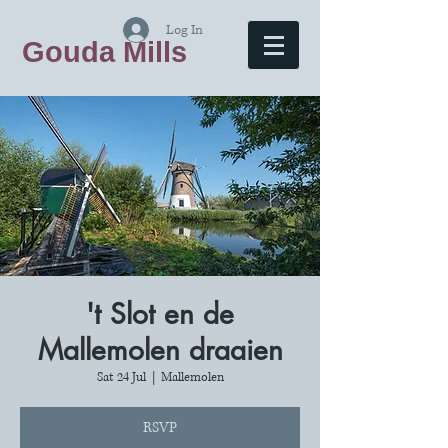
Log In
Gouda Mills
't Slot en de
Mallemolen draaien
Sat 24 Jul
  |  
Mallemolen
RSVP