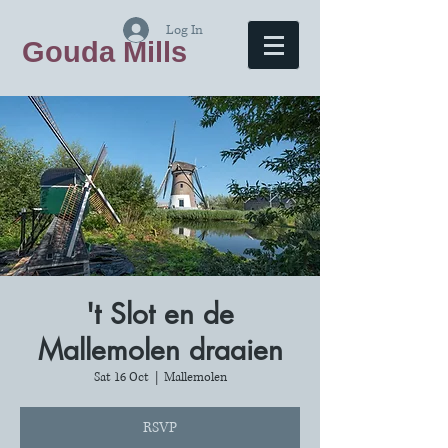
Log In
Gouda Mills
't Slot en de
Mallemolen draaien
Sat 16 Oct
  |  
Mallemolen
RSVP