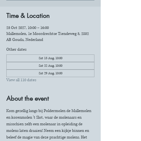
Time & Location
23 Oct 2027, 10:00 – 16:00
Mallemolen, 1e Moordrechtse Tiendeweg 3, 2802
AB Gouda, Nederland
Other dates
Sat 15 Aug, 10:00
Sat 22 Aug, 10:00
Sat 29 Aug, 10:00
View all 110 dates
About the event
Kom gezellig langs bij Poldermolen de Mallemolen 
en korenmolen 't Slot, waar de molenaars en 
misschien zelfs een molenaar in opleiding de 
molens laten draaien! Neem een kijkje binnen en 
beleef de magie van deze prachtige molens. Het 