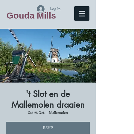
Log In
Gouda Mills
't Slot en de
Mallemolen draaien
Sat 23 Oct
  |  
Mallemolen
RSVP