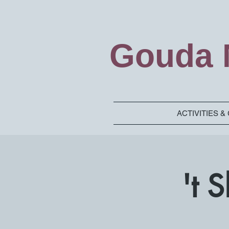
Gouda M
ACTIVITIES 
't 