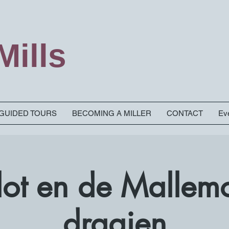
ills
& GUIDED TOURS
BECOMING A MILLER
CONTACT
Eve
Slot en de Mallem
draaien