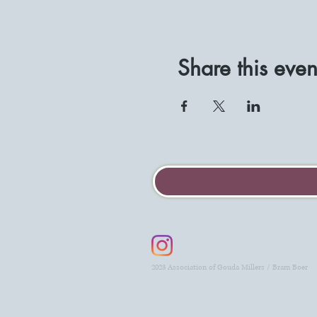
Share this even
2023 Association of Gouda Millers / Bram Boer