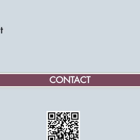
t
CONTACT
Home
Information about the
Become a volunteer mi
Education
Events and agenda
Details of the Associa