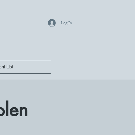
Log In
nt List
olen