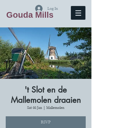
Log In
Gouda Mills
't Slot en de
Mallemolen draaien
Sat 08 Jan
  |  
Mallemolen
RSVP