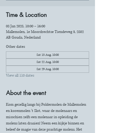
Time & Location
08 Jan 2028, 10:00 – 16:00
Mallemolen, 1e Moordrechtse Tiendeweg 3, 2802
AB Gouda, Nederland
Other dates
Sat 15 Aug, 10:00
Sat 22 Aug, 10:00
Sat 29 Aug, 10:00
View all 110 dates
About the event
Kom gezellig langs bij Poldermolen de Mallemolen 
en korenmolen 't Slot, waar de molenaars en 
misschien zelfs een molenaar in opleiding de 
molens laten draaien! Neem een kijkje binnen en 
beleef de magie van deze prachtige molens. Het 