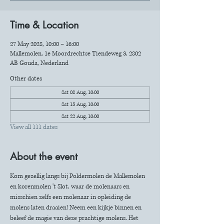
Time & Location
27 May 2028, 10:00 – 16:00
Mallemolen, 1e Moordrechtse Tiendeweg 3, 2802
AB Gouda, Nederland
Other dates
Sat 08 Aug, 10:00
Sat 15 Aug, 10:00
Sat 22 Aug, 10:00
View all 111 dates
About the event
Kom gezellig langs bij Poldermolen de Mallemolen 
en korenmolen 't Slot, waar de molenaars en 
misschien zelfs een molenaar in opleiding de 
molens laten draaien! Neem een kijkje binnen en 
beleef de magie van deze prachtige molens. Het 