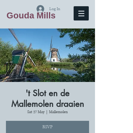
Log In
Gouda Mills
't Slot en de
Mallemolen draaien
Sat 27 May
  |  
Mallemolen
RSVP