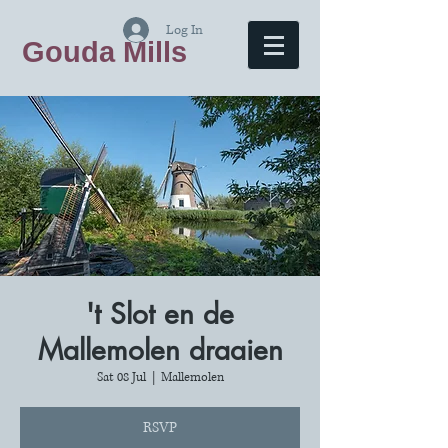
Log In
Gouda Mills
't Slot en de
Mallemolen draaien
Sat 08 Jul
  |  
Mallemolen
RSVP