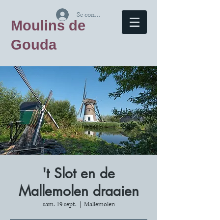
Se connecter
Moulins de
Gouda
't Slot en de
Mallemolen draaien
sam. 19 sept.
  |  
Mallemolen