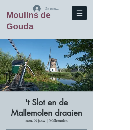
Se connecter
Moulins de
Gouda
't Slot en de
Mallemolen draaien
sam. 09 janv.
  |  
Mallemolen