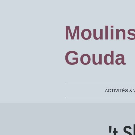
Moulin
Gouda
ACTIVITÉS & 
't 