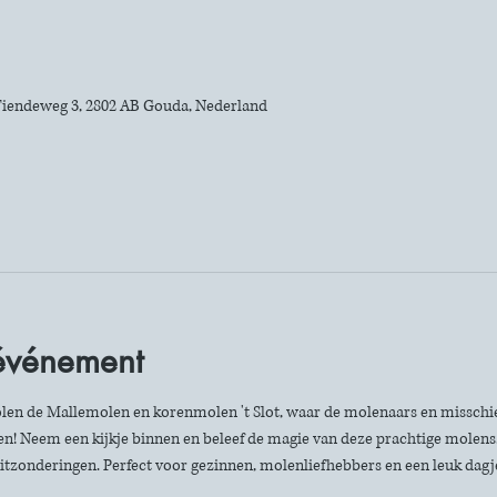
iendeweg 3, 2802 AB Gouda, Nederland
'événement
len de Mallemolen en korenmolen 't Slot, waar de molenaars en misschie
n! Neem een kijkje binnen en beleef de magie van deze prachtige molens. 
itzonderingen. Perfect voor gezinnen, molenliefhebbers en een leuk dagje 