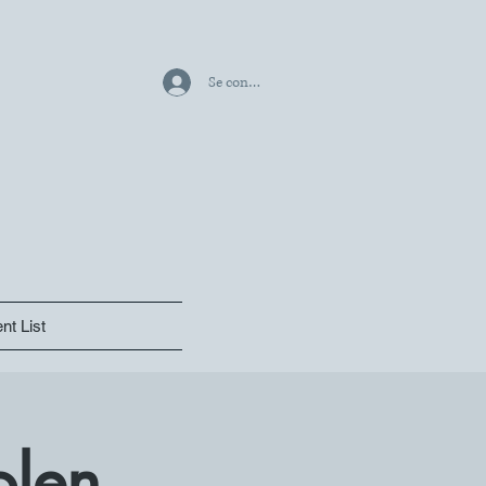
Se connecter
nt List
olen