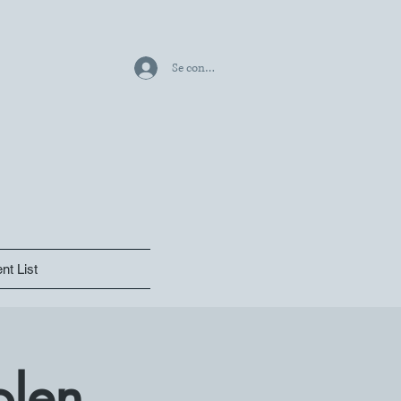
Se connecter
nt List
olen