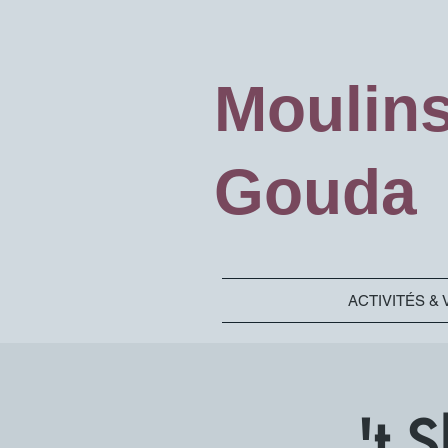
Moulin
Gouda
ACTIVITÉS & 
't 