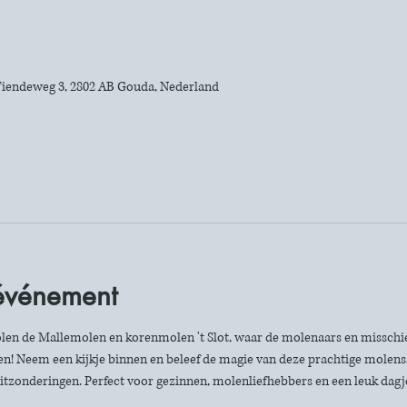
iendeweg 3, 2802 AB Gouda, Nederland
'événement
len de Mallemolen en korenmolen 't Slot, waar de molenaars en misschie
n! Neem een kijkje binnen en beleef de magie van deze prachtige molens. 
itzonderingen. Perfect voor gezinnen, molenliefhebbers en een leuk dagje 