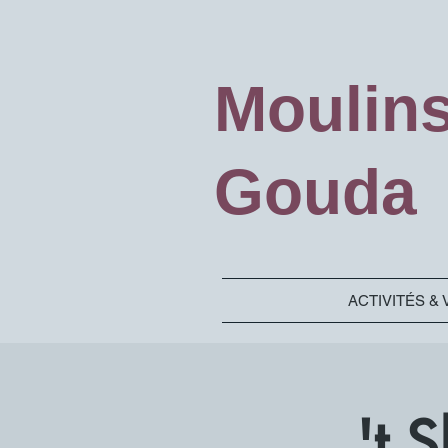
Moulin
Gouda
ACTIVITÉS & 
't 