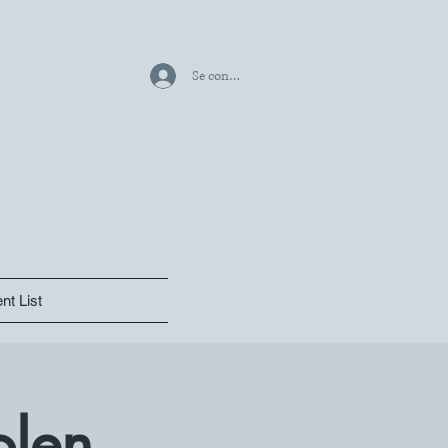
Se connecter
nt List
olen