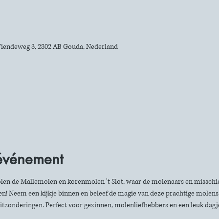
iendeweg 3, 2802 AB Gouda, Nederland
'événement
len de Mallemolen en korenmolen 't Slot, waar de molenaars en misschie
n! Neem een kijkje binnen en beleef de magie van deze prachtige molens. 
itzonderingen. Perfect voor gezinnen, molenliefhebbers en een leuk dagje 