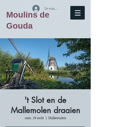
Se connecter
Moulins de
Gouda
't Slot en de
Mallemolen draaien
sam. 19 août
  |  
Mallemolen