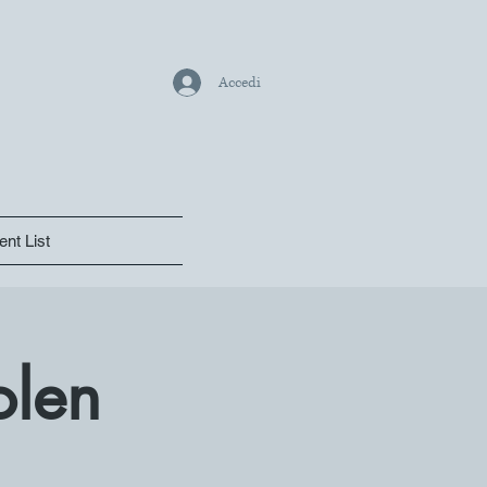
Accedi
ent List
olen