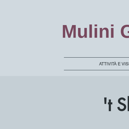
Mulini
ATTIVITÀ E VI
't 