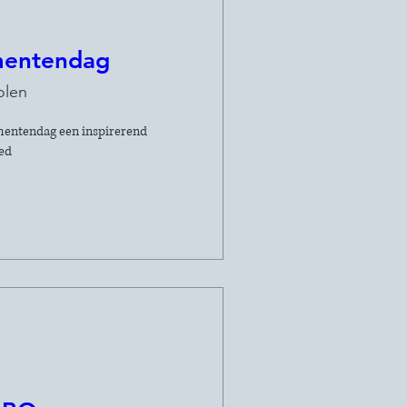
entendag
olen
entendag een inspirerend 
ed