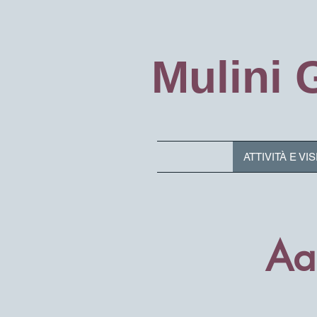
Mulini
ATTIVITÀ E VI
Aa