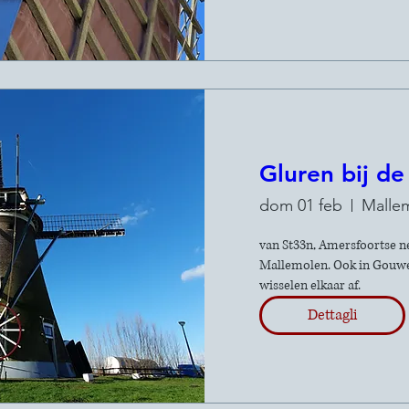
Gluren bij de
dom 01 feb
Malle
van St33n, Amersfoortse ne
Mallemolen. Ook in GouweS
wisselen elkaar af.
Dettagli