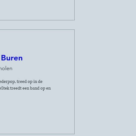
 Buren
molen
derpop, treed op in de 
tek treedt een band op en 