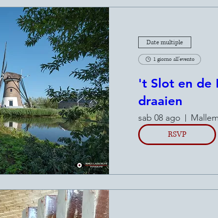
Date multiple
1 giorno all'evento
't Slot en de
draaien
sab 08 ago
Mallem
RSVP