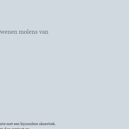
dwenen molens van
mte met een bijzondere akoestiek.
em dan contact op.