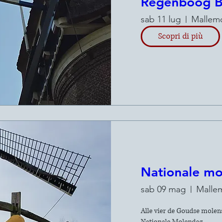
Regenboog 
sab 11 lug
Mallem
Scopri di più
Nationale m
sab 09 mag
Malle
Alle vier de Goudse molen
Nationale Molendag