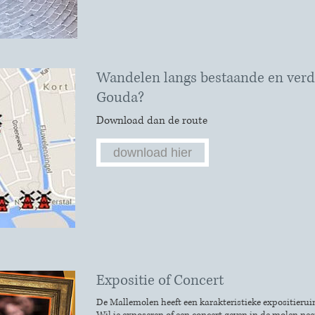
Wandelen langs bestaande en ver
Gouda?
Download dan de route
download hier
Expositie of Concert
De Mallemolen heeft een karakteristieke expositierui
Wil je exposeren of een concert geven in de molen ne