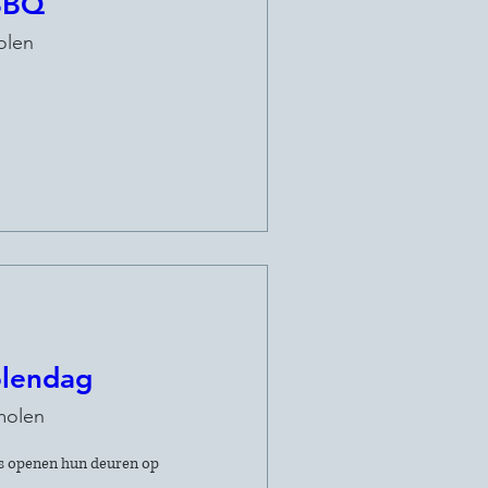
BBQ
olen
olendag
molen
s openen hun deuren op 