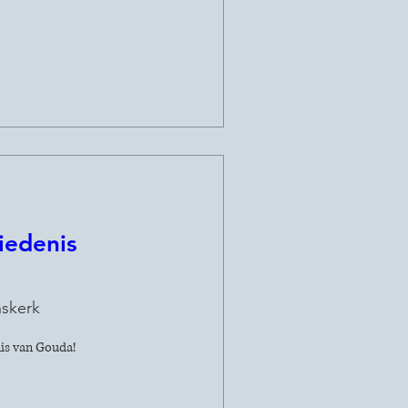
iedenis
nskerk
nis van Gouda!