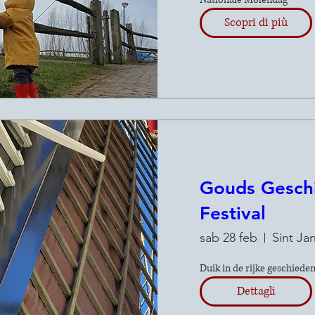
Scopri di più
Gouds Gesch
Festival
sab 28 feb
Sint Ja
Duik in de rijke geschiede
Dettagli