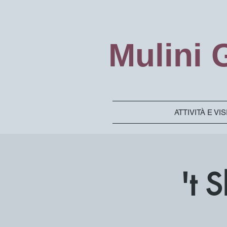
Mulini
ATTIVITÀ E VI
't 