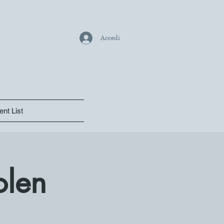
Accedi
ent List
olen