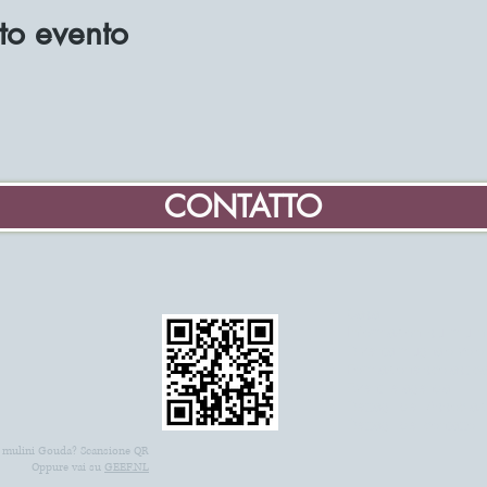
to evento
CONTATTO
Casa
Informazioni sui muli
Diventa mugnaio volon
Formazione scolastic
Eventi e agenda
Dettagli dell'Associa
Dettagli del contatto
 mulini Gouda? Scansione QR
Oppure vai su
GEEF.NL