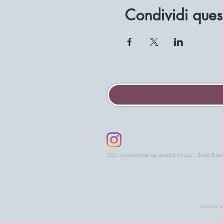
Condividi ques
2023 Associazione dei mugnai Gouda / Bram Boer
Donare ai