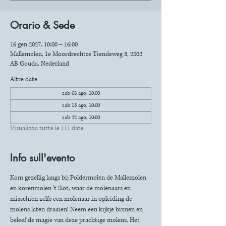
Orario & Sede
16 gen 2027, 10:00 – 16:00
Mallemolen, 1e Moordrechtse Tiendeweg 3, 2802
AB Gouda, Nederland
Altre date
sab 08 ago, 10:00
sab 15 ago, 10:00
sab 22 ago, 10:00
Visualizza tutte le 111 date
Info sull'evento
Kom gezellig langs bij Poldermolen de Mallemolen 
en korenmolen 't Slot, waar de molenaars en 
misschien zelfs een molenaar in opleiding de 
molens laten draaien! Neem een kijkje binnen en 
beleef de magie van deze prachtige molens. Het 