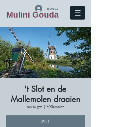
Accedi
Mulini Gouda
't Slot en de
Mallemolen draaien
sab 16 gen
  |  
Mallemolen
RSVP