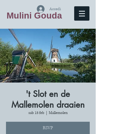
Accedi
Mulini Gouda
't Slot en de
Mallemolen draaien
sab 13 feb
  |  
Mallemolen
RSVP