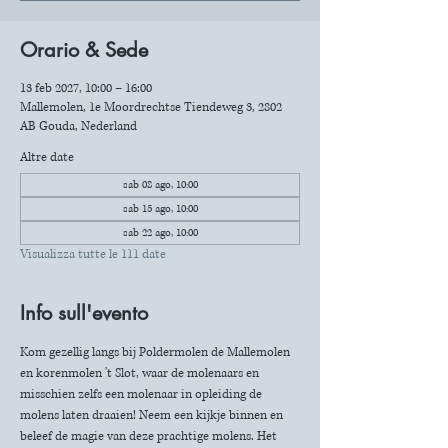
Orario & Sede
13 feb 2027, 10:00 – 16:00
Mallemolen, 1e Moordrechtse Tiendeweg 3, 2802
AB Gouda, Nederland
Altre date
sab 08 ago, 10:00
sab 15 ago, 10:00
sab 22 ago, 10:00
Visualizza tutte le 111 date
Info sull'evento
Kom gezellig langs bij Poldermolen de Mallemolen 
en korenmolen 't Slot, waar de molenaars en 
misschien zelfs een molenaar in opleiding de 
molens laten draaien! Neem een kijkje binnen en 
beleef de magie van deze prachtige molens. Het 