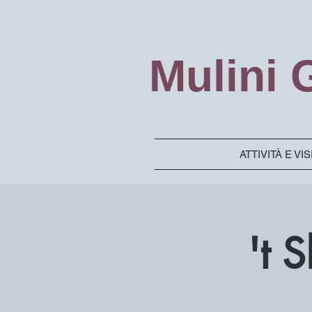
Mulini
ATTIVITÀ E VI
't 