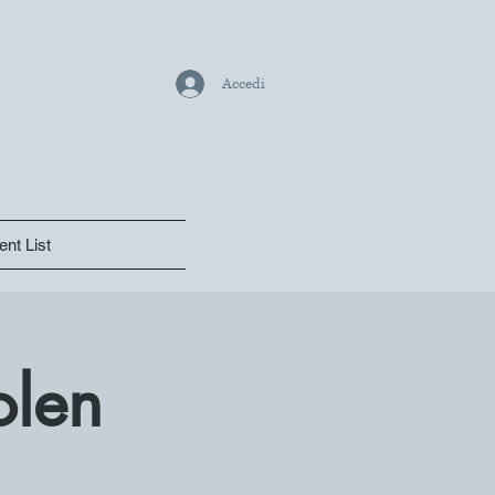
Accedi
ent List
olen