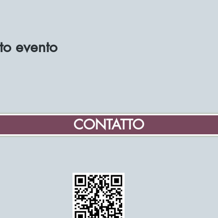
to evento
CONTATTO
Casa
Informazioni sui muli
Diventa mugnaio volon
Formazione scolastic
Eventi e agenda
Dettagli dell'Associa