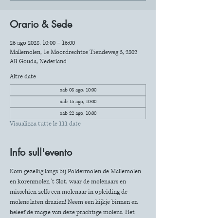
Orario & Sede
26 ago 2028, 10:00 – 16:00
Mallemolen, 1e Moordrechtse Tiendeweg 3, 2802
AB Gouda, Nederland
Altre date
sab 08 ago, 10:00
sab 15 ago, 10:00
sab 22 ago, 10:00
Visualizza tutte le 111 date
Info sull'evento
Kom gezellig langs bij Poldermolen de Mallemolen 
en korenmolen 't Slot, waar de molenaars en 
misschien zelfs een molenaar in opleiding de 
molens laten draaien! Neem een kijkje binnen en 
beleef de magie van deze prachtige molens. Het 