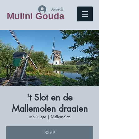
Accedi
Mulini Gouda
't Slot en de
Mallemolen draaien
sab 26 ago
  |  
Mallemolen
RSVP