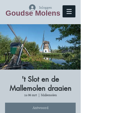
Inloggen
Goudse Molens
't Slot en de
Mallemolen draaien
za 06 mrt
  |  
Mallemolen
Antwoord