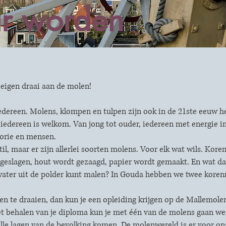
r worden
 eigen draai aan de molen!
dereen. Molens, klompen en tulpen zijn ook in de 21ste eeuw he
 iedereen is welkom. Van jong tot ouder, iedereen met energie i
torie en mensen.
stil, maar er zijn allerlei soorten molens. Voor elk wat wils. Ko
 geslagen, hout wordt gezaagd, papier wordt gemaakt. En wat da
water uit de polder kunt malen? In Gouda hebben we twee kore
 te draaien, dan kun je een opleiding krijgen op de Mallemolen.
et behalen van je diploma kun je met één van de molens gaan w
alle lagen van de bevolking komen. De molenwereld is er voor on