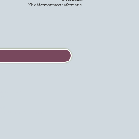
Klik
hier
voor meer informatie.
oudse molens
worden
nda
 van Goudse Molenaars