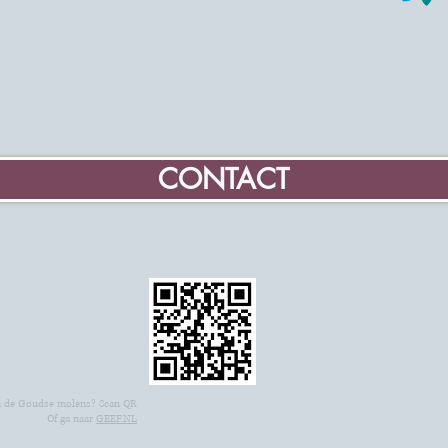
CONTACT
Home
Informatie over de G
Vrijwilliger molenaar 
Educatie
Evenementen en age
Gegevens Vereniging
Contactgegevens
 de Goudse molens? Scan QR
Of ga naar
GEEF.NL