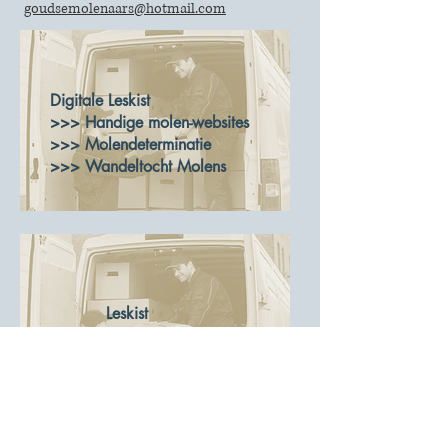
goudsemolenaars@hotmail.com
Digitale Leskist
>>>
Handige molen-websites
>>>
Molendeterminatie
>>>
Wandeltocht Molens
Leskist
>>>
Inhoud
CONTACT