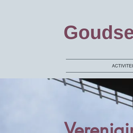
Goudse
ACTIVITE
Verenigi