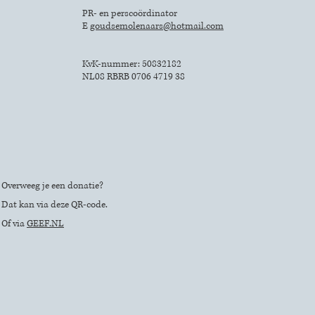
PR- en perscoördinator
E
goudsemolenaars@hotmail.com
KvK-nummer: 50832182
NL08 RBRB 0706 4719 38
Overweeg je een donatie?
Dat kan via deze QR-code.
Of via
GEEF.NL