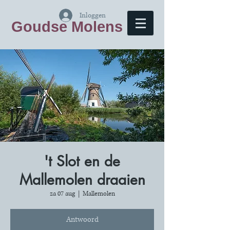
Inloggen
Goudse Molens
't Slot en de
Mallemolen draaien
za 07 aug
  |  
Mallemolen
Antwoord